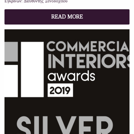
Εγκρίνων: Διευθυντής Ξενοδοχείου
READ MORE